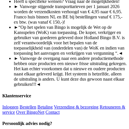
Heeft u specifieke wensen? Vraag naar de mogelijkheden!
► Vanwege stijgende transporttarieven per 1 januari 2026
worden de verzendkosten verhoogd van € 4,95 naar € 6,95.
Franco huis binnen NL en BE bij bestellingen vanaf € 175,-
ex btw. (was vanaf € 150,-)!
►“Op het spelen van Bingo is mogelijk de Wet op de
Kansspelen (WoK) van toepassing. De koper, verkrijger en
gebruiker van goederen geleverd door Holland Bingo B.V. is
zelf verantwoordelijk voor het bepalen van de
toepasselijkheid van (onderdelen van) de WoK en indien van
toepassing het aanvragen en verkrijgen van vergunning “.◄
► Vanwege de overgang naar een andere productiemethode
hebben onze producten een nieuwe frisse uitstraling gekregen.
Het kan echter voorkomen dat u nieuwe en oudere producten
naast elkaar geleverd krijgt. Het systeem is hetzelfde, alleen
de uitstraling is anders. U kunt deze dus gewoon naast elkaar
gebruiken!!!
◄
Klantenservice
Inloggen
Bestellen
Betaling
Verzending & bezorging
Retouneren &
service
Over BingoNet
Contact
Persoonlijk advies nodig?