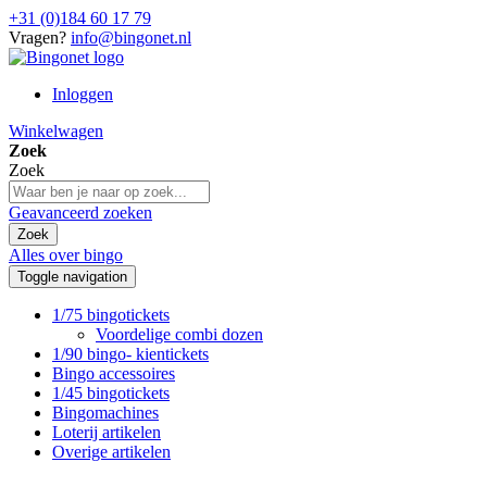
+31 (0)184 60 17 79
Vragen?
info@bingonet.nl
Inloggen
Winkelwagen
Zoek
Zoek
Geavanceerd zoeken
Zoek
Alles over bingo
Toggle navigation
1/75 bingotickets
Voordelige combi dozen
1/90 bingo- kientickets
Bingo accessoires
1/45 bingotickets
Bingomachines
Loterij artikelen
Overige artikelen