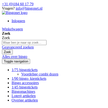
+31 (0)184 60 17 79
Vragen?
info@bingonet.nl
Inloggen
Winkelwagen
Zoek
Zoek
Geavanceerd zoeken
Zoek
Alles over bingo
Toggle navigation
1/75 bingotickets
Voordelige combi dozen
1/90 bingo- kientickets
Bingo accessoires
1/45 bingotickets
Bingomachines
Loterij artikelen
Overige artikelen