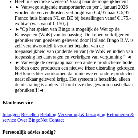
Heeft u specifieke wensen? Vraag naar de mogelijkheden!
► Vanwege stijgende transporttarieven per 1 januari 2026
worden de verzendkosten verhoogd van € 4,95 naar € 6,95.
Franco huis binnen NL en BE bij bestellingen vanaf € 175,-
ex btw. (was vanaf € 150,-)!
►“Op het spelen van Bingo is mogelijk de Wet op de
Kansspelen (WoK) van toepassing. De koper, verkrijger en
gebruiker van goederen geleverd door Holland Bingo B.V. is
zelf verantwoordelijk voor het bepalen van de
toepasselijkheid van (onderdelen van) de WoK en indien van
toepassing het aanvragen en verkrijgen van vergunning “.◄
► Vanwege de overgang naar een andere productiemethode
hebben onze producten een nieuwe frisse uitstraling gekregen.
Het kan echter voorkomen dat u nieuwe en oudere producten
naast elkaar geleverd krijgt. Het systeem is hetzelfde, alleen
de uitstraling is anders. U kunt deze dus gewoon naast elkaar
gebruiken!!!
◄
Klantenservice
Inloggen
Bestellen
Betaling
Verzending & bezorging
Retouneren &
service
Over BingoNet
Contact
Persoonlijk advies nodig?