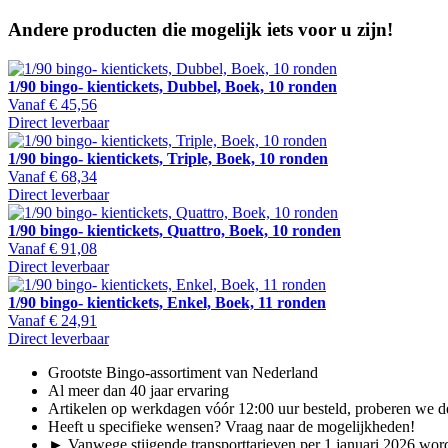
Andere producten die mogelijk iets voor u zijn!
1/90 bingo- kientickets, Dubbel, Boek, 10 ronden
Vanaf
€ 45,56
Direct leverbaar
1/90 bingo- kientickets, Triple, Boek, 10 ronden
Vanaf
€ 68,34
Direct leverbaar
1/90 bingo- kientickets, Quattro, Boek, 10 ronden
Vanaf
€ 91,08
Direct leverbaar
1/90 bingo- kientickets, Enkel, Boek, 11 ronden
Vanaf
€ 24,91
Direct leverbaar
Grootste Bingo-assortiment van Nederland
Al meer dan 40 jaar ervaring
Artikelen op werkdagen vóór 12:00 uur besteld, proberen we de
Heeft u specifieke wensen? Vraag naar de mogelijkheden!
► Vanwege stijgende transporttarieven per 1 januari 2026 word