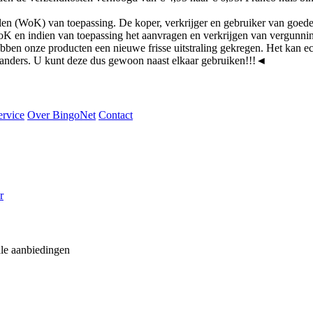
n (WoK) van toepassing. De koper, verkrijger en gebruiker van goeder
WoK en indien van toepassing het aanvragen en verkrijgen van vergunn
n onze producten een nieuwe frisse uitstraling gekregen. Het kan ec
 is anders. U kunt deze dus gewoon naast elkaar gebruiken!!!
◄
ervice
Over BingoNet
Contact
r
ale aanbiedingen