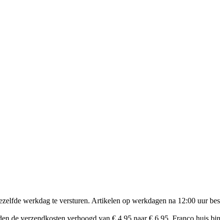
zelfde werkdag te versturen. Artikelen op werkdagen na 12:00 uur bes
en de verzendkosten verhoogd van € 4,95 naar € 6,95. Franco huis bin