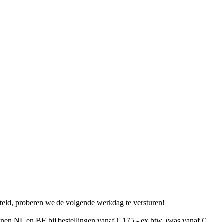
teld, proberen we de volgende werkdag te versturen!
nen NL en BE bij bestellingen vanaf € 175,- ex btw. (was vanaf €