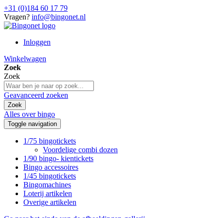
+31 (0)184 60 17 79
Vragen?
info@bingonet.nl
Inloggen
Winkelwagen
Zoek
Zoek
Geavanceerd zoeken
Zoek
Alles over bingo
Toggle navigation
1/75 bingotickets
Voordelige combi dozen
1/90 bingo- kientickets
Bingo accessoires
1/45 bingotickets
Bingomachines
Loterij artikelen
Overige artikelen