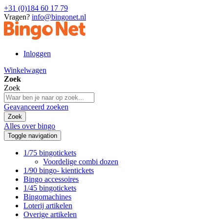
+31 (0)184 60 17 79
Vragen?
info@bingonet.nl
Inloggen
Winkelwagen
Zoek
Zoek
Geavanceerd zoeken
Zoek
Alles over bingo
Toggle navigation
1/75 bingotickets
Voordelige combi dozen
1/90 bingo- kientickets
Bingo accessoires
1/45 bingotickets
Bingomachines
Loterij artikelen
Overige artikelen