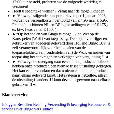
12:00 uur besteld, proberen we de volgende werkdag te
versturen!
Heeft u specifieke wensen? Vraag naar de mogelijkheden!
► Vanwege stijgende transporttarieven per 1 januari 2026
worden de verzendkosten verhoogd van € 4,95 naar € 6,95.
Franco huis binnen NL en BE bij bestellingen vanaf € 175,-
ex btw. (was vanaf € 150,-)!
►“Op het spelen van Bingo is mogelijk de Wet op de
Kansspelen (WoK) van toepassing. De koper, verkrijger en
gebruiker van goederen geleverd door Holland Bingo B.V. is
zelf verantwoordelijk voor het bepalen van de
toepasselijkheid van (onderdelen van) de WoK en indien van
toepassing het aanvragen en verkrijgen van vergunning “.◄
► Vanwege de overgang naar een andere productiemethode
hebben onze producten een nieuwe frisse uitstraling gekregen.
Het kan echter voorkomen dat u nieuwe en oudere producten
naast elkaar geleverd krijgt. Het systeem is hetzelfde, alleen
de uitstraling is anders. U kunt deze dus gewoon naast elkaar
gebruiken!!!
◄
Klantenservice
Inloggen
Bestellen
Betaling
Verzending & bezorging
Retouneren &
service
Over BingoNet
Contact