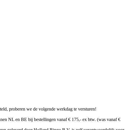
teld, proberen we de volgende werkdag te versturen!
nen NL en BE bij bestellingen vanaf € 175,- ex btw. (was vanaf €
en geleverd door Holland Bingo B.V. is zelf verantwoordelijk voor