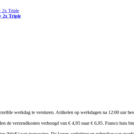
+ 2x Triple
zelfde werkdag te versturen. Artikelen op werkdagen na 12:00 uur bes
en de verzendkosten verhoogd van € 4,95 naar € 6,95. Franco huis bin
n (WoK) van toepassing. De koper, verkrijger en gebruiker van goeder