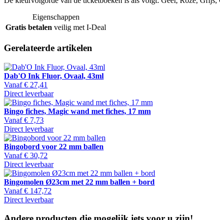
De kleurvolgorde van de ticketboeken is als volgt: Geel, Roze, Grijs
Eigenschappen
Gratis betalen
veilig met I-Deal
Gerelateerde artikelen
Dab'O Ink Fluor, Ovaal, 43ml
Vanaf
€ 27,41
Direct leverbaar
Bingo fiches, Magic wand met fiches, 17 mm
Vanaf
€ 7,73
Direct leverbaar
Bingobord voor 22 mm ballen
Vanaf
€ 30,72
Direct leverbaar
Bingomolen Ø23cm met 22 mm ballen + bord
Vanaf
€ 147,72
Direct leverbaar
Andere producten die mogelijk iets voor u zijn!