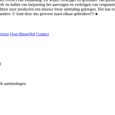
WoK en indien van toepassing het aanvragen en verkrijgen van vergunn
n onze producten een nieuwe frisse uitstraling gekregen. Het kan ec
 is anders. U kunt deze dus gewoon naast elkaar gebruiken!!!
◄
ervice
Over BingoNet
Contact
r
ale aanbiedingen