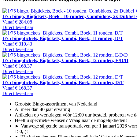
1/75 bingo, Bigtickets, Boek - 10 ronden, Combidoos, 2x Dubbel 
Vanaf
€ 284,08
Direct leverbaar
1/75 bingotickets, Bigtickets, Combi, Boek, 11 ronden, D/T
Vanaf
€ 310,43
Direct leverbaar
1/75 bingotickets, Bigtickets, Combi, Boek, 12 ronden, E/D/D
Vanaf
€ 168,37
Direct leverbaar
1/75 bingotickets, Bigtickets, Combi, Boek, 12 ronden, D/T
Vanaf
€ 168,37
Direct leverbaar
Grootste Bingo-assortiment van Nederland
Al meer dan 40 jaar ervaring
Artikelen op werkdagen vóór 12:00 uur besteld, proberen we de
Heeft u specifieke wensen? Vraag naar de mogelijkheden!
► Vanwege stijgende transporttarieven per 1 januari 2026 word
150,-)!
►“Op het spelen van Bingo is mogelijk de Wet op de Kansspele