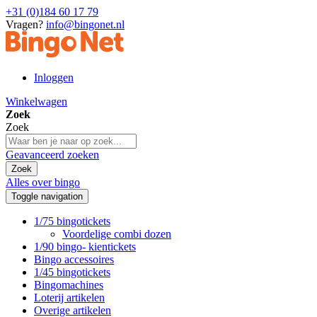
+31 (0)184 60 17 79
Vragen?
info@bingonet.nl
Inloggen
Winkelwagen
Zoek
Zoek
Geavanceerd zoeken
Zoek
Alles over bingo
Toggle navigation
1/75 bingotickets
Voordelige combi dozen
1/90 bingo- kientickets
Bingo accessoires
1/45 bingotickets
Bingomachines
Loterij artikelen
Overige artikelen