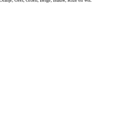
, Oranje, Geel, Groen, Beige, Blauw, Roze en Wit.